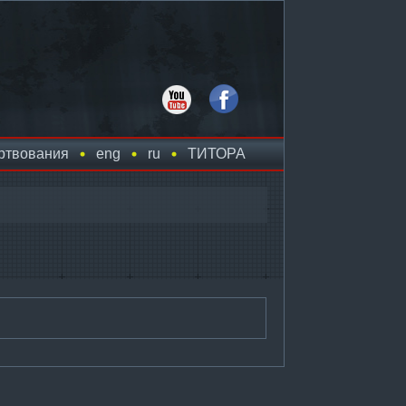
ртвования
eng
ru
TИТОРА